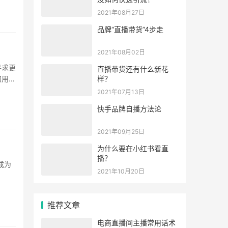
2021年08月27日
品牌“直播带货”4步走
2021年08月02日
寻求更
直播带货还有什么新花
的用户
样？
2021年07月13日
快手品牌自播方法论
2021年09月25日
为什么要在小红书看直
播？
成为
2021年10月20日
推荐文章
电商直播间主播常用话术