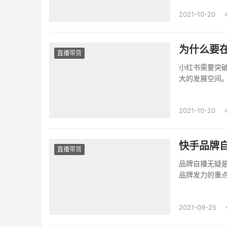
2021-10-20
为什么要
直播带货
小红书需要突
大的发展空间。
为90后，超...
2021-10-20
快手品牌
直播带货
品牌自播无疑是
品牌发力的重点
2021-09-25