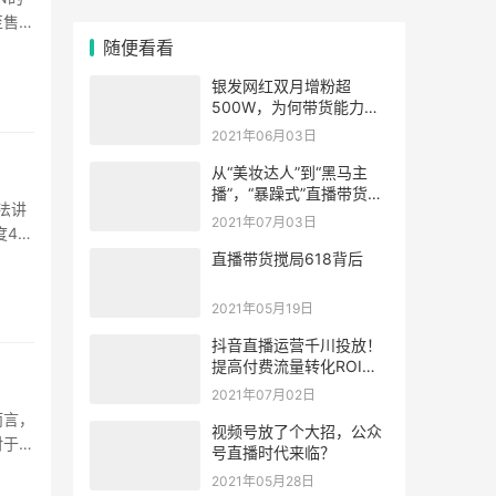
至售后
随便看看
银发网红双月增粉超
500W，为何带货能力却
一般？
2021年06月03日
从“美妆达人”到“黑马主
播”，“暴躁式”直播带货，
法讲
会是一种什么体验？
2021年07月03日
度4）
直播带货搅局618背后
2021年05月19日
抖音直播运营千川投放！
提高付费流量转化ROI的3
大诀窍
2021年07月02日
而言，
视频号放了个大招，公众
对于大
号直播时代来临？
2021年05月28日