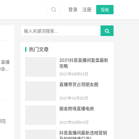
登录
注册
投稿
热门文章
2021抖音直播间复盘最新
，直播
攻略
你会发
2021年08月02日
直播带货占领朋友圈
2021年10月20日
掘金跨境直播电商
间在
2021年09月04日
抖音直播间最新违规营销
及如何快速引流！