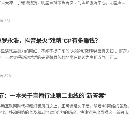
当天冲上了微博热搜，明星直播带货再次回到舆论漩涡中心。明星直...
231
罗永浩，抖音最火“戏精”CP有多赚钱？
里演戏最卖力的网红，不能不提广东的“大狼狗郑建鹏&言真夫妇”。脚踩
，一对穿得破破烂烂的夫妻愁眉苦脸地坐在路边为房租叹气。正...
326
节：一本关于直播行业第二曲线的“新答案”
移动互联网时代视频消费风口之上，正可谓经久不衰。随着4G网络的普及
换代、移动网络的普及和Z时代新势力的崛起，快速催生出直播这一新兴市