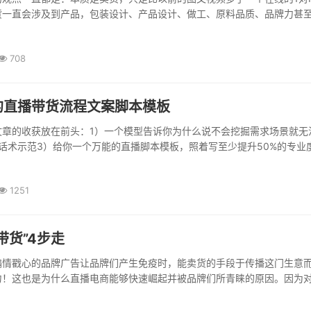
货一直会涉及到产品，包装设计、产品设计、做工、原料品质、品牌力甚
708
的直播带货流程文案脚本模板
文章的收获放在前头：1）一个模型告诉你为什么说不会挖掘需求场景就无
话术示范3）给你一个万能的直播脚本模板，照着写至少提升50%的专业
1251
带货”4步走
煽情戳心的品牌广告让品牌们产生免疫时，能卖货的手段于传播这门生意
力！这也是为什么直播电商能够快速崛起并被品牌们所青睐的原因。因为