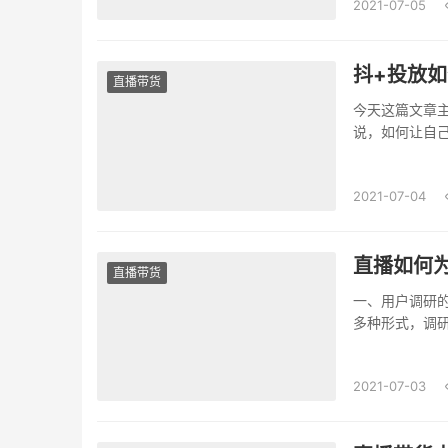
2021-07-05
抖+投放
直播带货
今天这篇文章
说，如何让自
促...
2021-07-04
直播如何
直播带货
一、用户调研
多种形式，调
周期长...
2021-07-03