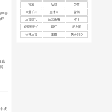
投放
私域
带货
巨量千川
直播间
营销
动完善
物环
运营技巧
运营策略
618
短视频推广
网红
朋友圈
私域运营
主播
快手SEO
音直
妈妈
中被