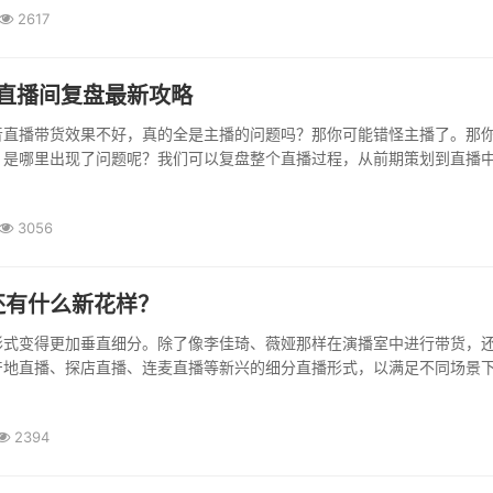
2617
音直播间复盘最新攻略
音直播带货效果不好，真的全是主播的问题吗？那你可能错怪主播了。那
？是哪里出现了问题呢？我们可以复盘整个直播过程，从前期策划到直播
3056
还有什么新花样？
形式变得更加垂直细分。除了像李佳琦、薇娅那样在演播室中进行带货，
产地直播、探店直播、连麦直播等新兴的细分直播形式，以满足不同场景
2394