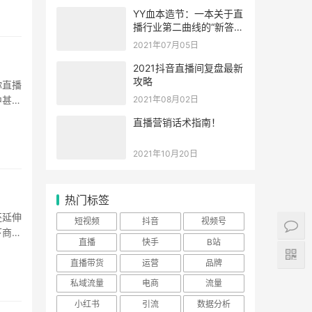
YY血本造节：一本关于直
播行业第二曲线的“新答
案”
2021年07月05日
2021抖音直播间复盘最新
攻略
你直播
中甚至
2021年08月02日
直播营销话术指南！
2021年10月20日
热门标签
还延伸
短视频
抖音
视频号
下商家
直播
快手
B站
直播带货
运营
品牌
私域流量
电商
流量
小红书
引流
数据分析