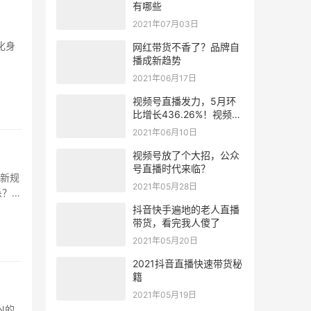
有哪些
2021年07月03日
化身
网红带货不香了？品牌自
播成新趋势
2021年06月17日
视频号直播发力，5月环
比增长436.26%！视频号
直播有哪些新机会
2021年06月10日
视频号放了个大招，公众
号直播时代来临？
在新规
2021年05月28日
杀？
抖音快手遍地的老人直播
带货，看完我人傻了
2021年05月20日
2021抖音直播快速带货秘
籍
2021年05月19日
N的