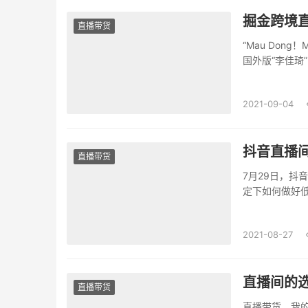
掘金跨境
直播带货
“Mau Don
国外版“李佳琦
2021-09-04
抖音直播
直播带货
7月29日，抖
定下如何做好
二、万能福...
2021-08-27
直播间的
直播带货
直播带货，我