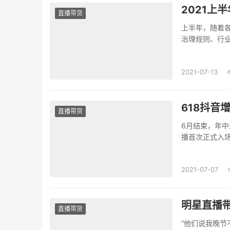
2021上
直播带货
上半年，随着
治理规则、行
境，推...
2021-07-13
618抖音
直播带货
6月结束，年中
播首次正式入场
618数据报告，.
2021-07-07
明星直播
直播带货
“他们说我晚节