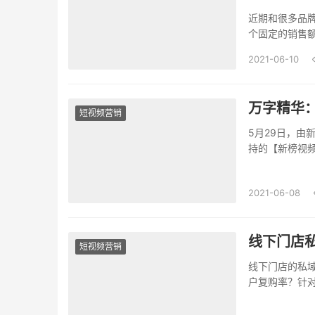
近期和很多品
个固定的销售
家的...
2021-06-10
万字精华
短视频营销
5月29日，由
持的【新榜视
大咖嘉...
2021-06-08
线下门店
短视频营销
线下门店的私
户复购率？针
渠道引流&nd...