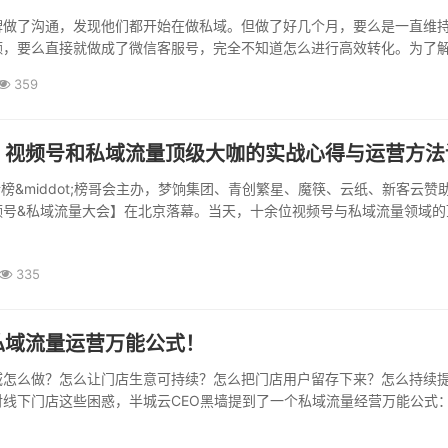
牌做了沟通，发现他们都开始在做私域。但做了好几个月，要么是一直维
额，要么直接就做成了微信客服号，完全不知道怎么进行高效转化。为了
359
：视频号和私域流量顶级大咖的实战心得与运营方法
新榜&middot;榜哥会主办，梦饷集团、青创繁星、魔筷、云纸、新客云赞
频号&私域流量大会】在北京落幕。当天，十余位视频号与私域流量领域的
335
私域流量运营万能公式！
域怎么做？怎么让门店生意可持续？怎么把门店用户留存下来？怎么持续
对线下门店这些困惑，半城云CEO黑墙提到了一个私域流量经营万能公式