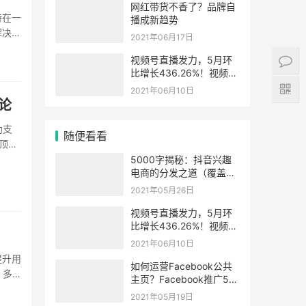
网红带货不香了？品牌自
持在一
播成新趋势
解决大
2021年06月17日
视频号直播发力，5月环
比增长436.26%！视频号
直播有哪些新机会
2021年06月10日
论
助支
随便看看
顶级
5000字揭秘：抖音兴趣
电商的分发之道（覆盖
SEO内测、应对策略、品
2021年05月26日
牌机会）
视频号直播发力，5月环
比增长436.26%！视频号
直播有哪些新机会
2021年06月10日
提升用
如何运营Facebook公共
：多
主页？Facebook推广5个
要点！
2021年05月19日