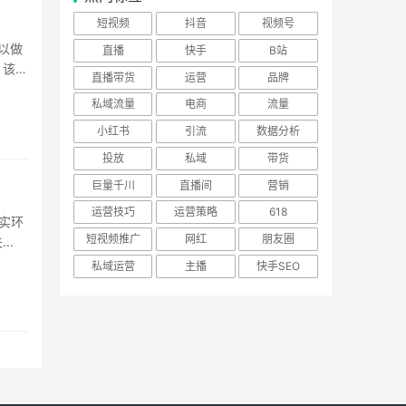
短视频
抖音
视频号
以做
直播
快手
B站
，该如
直播带货
运营
品牌
私域流量
电商
流量
小红书
引流
数据分析
投放
私域
带货
巨量千川
直播间
营销
运营技巧
运营策略
618
现实环
短视频推广
网红
朋友圈
..
私域运营
主播
快手SEO