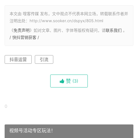
本文由 嗖客传媒 发布，文中观点不代表本网立场，转载联系作者并
注明出处：http://www.sooker.cn/dspyx/805.html
《
免责声明
》如对文章、图片、字体等版权有疑问，请
联系我们
。
/ 快抖营销获客 /
抖音运营
引流
赞
(
3)
0
视频号活动专区玩法！