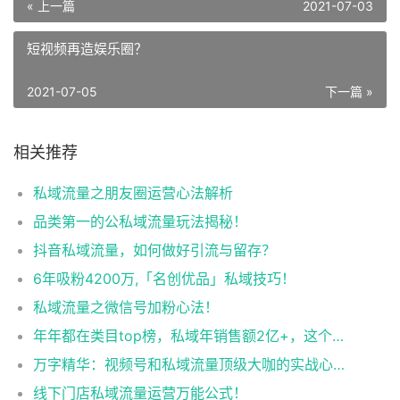
« 上一篇
2021-07-03
短视频再造娱乐圈？
2021-07-05
下一篇 »
相关推荐
私域流量之朋友圈运营心法解析
品类第一的公私域流量玩法揭秘！
抖音私域流量，如何做好引流与留存？
6年吸粉4200万,「名创优品」私域技巧！
私域流量之微信号加粉心法！
年年都在类目top榜，私域年销售额2亿+，这个品牌是怎么做到的？
万字精华：视频号和私域流量顶级大咖的实战心得与运营方法论
线下门店私域流量运营万能公式！