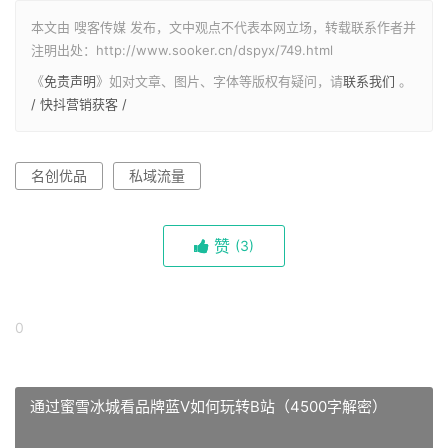
本文由 嗖客传媒 发布，文中观点不代表本网立场，转载联系作者并
注明出处：http://www.sooker.cn/dspyx/749.html
《
免责声明
》如对文章、图片、字体等版权有疑问，请
联系我们
。
/ 快抖营销获客 /
名创优品
私域流量
赞
(
3)
0
通过蜜雪冰城看品牌蓝V如何玩转B站（4500字解密）