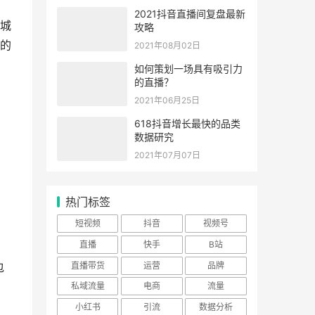
2021抖音直播间复盘最新
城
攻略
的
2021年08月02日
如何策划一场具有吸引力
的直播？
2021年06月25日
618抖音增长最快的品类
数据研究
2021年07月07日
热门标签
短视频
抖音
视频号
直播
快手
B站
直播带货
运营
品牌
包
私域流量
电商
流量
小红书
引流
数据分析