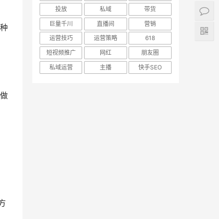
投放
私域
带货
巨量千川
直播间
营销
种
运营技巧
运营策略
618
短视频推广
网红
朋友圈
私域运营
主播
快手SEO
做
方